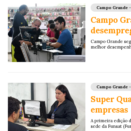
Campo Grande 
Campo Gra
desempre
Campo Grande segue
melhor desempenho
Campo Grande 
Super Qua
empresas
A primeira edição 
sede da Funsat (Fun