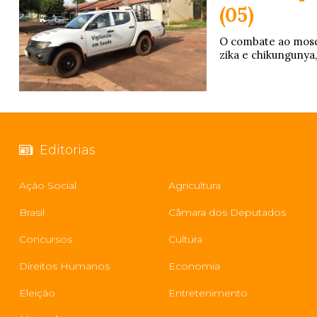
(05)
O combate ao mosqu
zika e chikungunya,
Editorias
Ação Social
Agricultura
Brasil
Câmara dos Deputados
Concursos
Cultura
Direitos Humanos
Economia
Eleição
Entretenimento