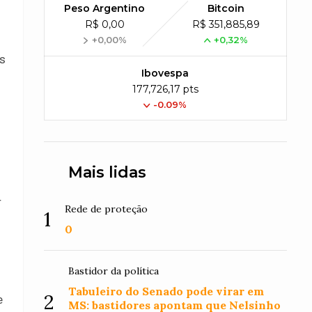
Peso Argentino
Bitcoin
R$ 0,00
R$ 351,885,89
+0,00%
+0,32%
s
Ibovespa
177,726,17 pts
-0.09%
m
Mais lidas
r
Rede de proteção
1
0
Bastidor da política
Tabuleiro do Senado pode virar em
2
e
MS: bastidores apontam que Nelsinho