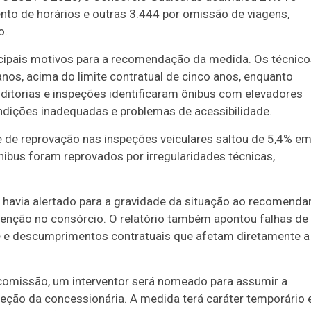
to de horários e outras 3.444 por omissão de viagens,
o.
cipais motivos para a recomendação da medida. Os técnico
nos, acima do limite contratual de cinco anos, enquanto
ditorias e inspeções identificaram ônibus com elevadores
ondições inadequadas e problemas de acessibilidade.
e de reprovação nas inspeções veiculares saltou de 5,4% e
ibus foram reprovados por irregularidades técnicas,
á havia alertado para a gravidade da situação ao recomenda
rvenção no consórcio. O relatório também apontou falhas de
e e descumprimentos contratuais que afetam diretamente a
comissão, um interventor será nomeado para assumir a
ireção da concessionária. A medida terá caráter temporário 