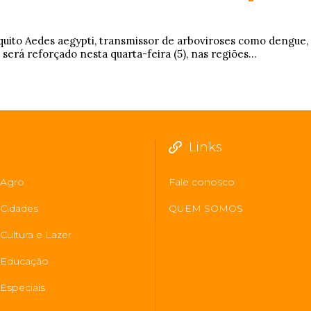
ito Aedes aegypti, transmissor de arboviroses como dengue,
 será reforçado nesta quarta-feira (5), nas regiões...
Links
Agro
Fale conosco
Cidades
QUEM SOMOS
Cultura e Lazer
Educação
Especiais