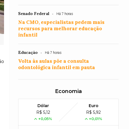
Senado Federal
Há 7 horas
Na CMO, especialistas pedem mais
recursos para melhorar educação
infantil
Educação
Há 7 horas
Volta às aulas põe a consulta
ão
odontológica infantil em pauta
Economia
Dólar
Euro
R$ 5,12
R$ 5,92
+0,05%
+0,01%