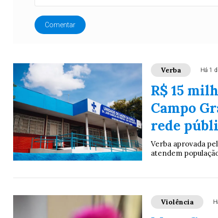
Comentar
Verba
Há 1 d
R$ 15 mil
Campo Gra
rede públ
Verba aprovada pel
atendem população 
Violência
H