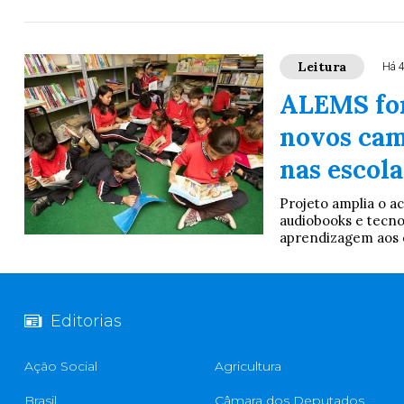
Leitura
Há 
ALEMS for
novos cam
nas escol
Projeto amplia o ac
audiobooks e tecnol
aprendizagem aos e
Editorias
Ação Social
Agricultura
Brasil
Câmara dos Deputados