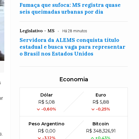
Fumaça que sufoca: MS registra quase
seis queimadas urbanas por dia
Legislativo - MS
Há 28 minutos
Servidora da ALEMS conquista título
estadual e busca vaga para representar
o Brasil nos Estados Unidos
Economia
s
Dólar
Euro
or
R$ 5,08
R$ 5,88
-0,60%
-0,25%
Peso Argentino
Bitcoin
R$ 0,00
R$ 348,326,91
s.
-3,12%
+0,43%