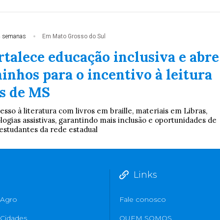
4 semanas
Em Mato Grosso do Sul
talece educação inclusiva e abre
inhos para o incentivo à leitura
as de MS
esso à literatura com livros em braille, materiais em Libras,
ogias assistivas, garantindo mais inclusão e oportunidades de
studantes da rede estadual
Links
Agro
Fale conosco
Cidades
QUEM SOMOS