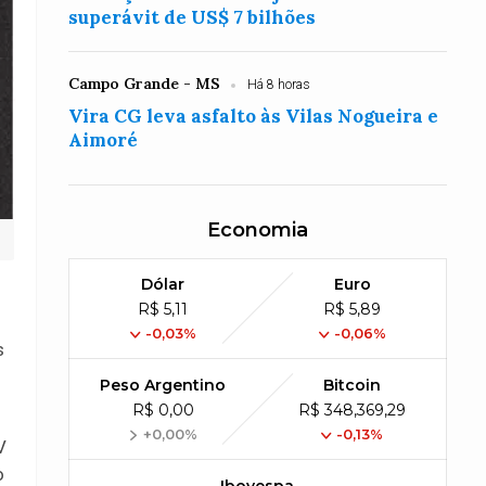
superávit de US$ 7 bilhões
Campo Grande - MS
Há 8 horas
Vira CG leva asfalto às Vilas Nogueira e
Aimoré
Economia
Dólar
Euro
R$ 5,11
R$ 5,89
-0,03%
-0,06%
s
Peso Argentino
Bitcoin
R$ 0,00
R$ 348,369,29
+0,00%
-0,13%
V
o