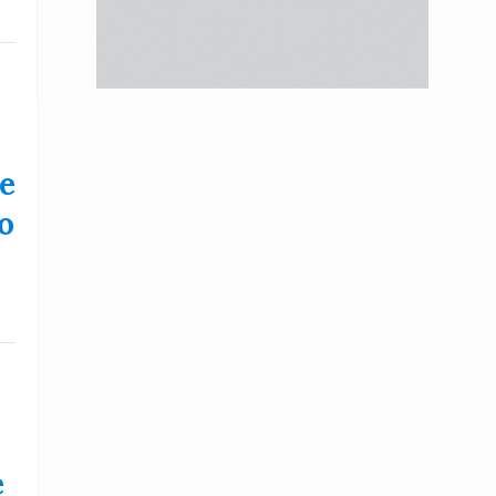
e
o
e