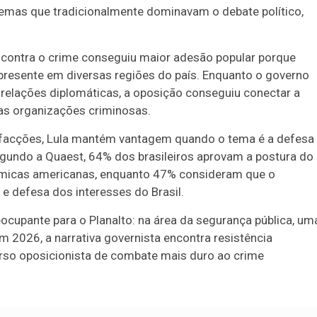
 temas que tradicionalmente dominavam o debate político,
o contra o crime conseguiu maior adesão popular porque
presente em diversas regiões do país. Enquanto o governo
s relações diplomáticas, a oposição conseguiu conectar a
as organizações criminosas.
s facções, Lula mantém vantagem quando o tema é a defesa
egundo a Quaest, 64% dos brasileiros aprovam a postura do
ômicas americanas, enquanto 47% consideram que o
e defesa dos interesses do Brasil.
cupante para o Planalto: na área da segurança pública, um
em 2026, a narrativa governista encontra resistência
urso oposicionista de combate mais duro ao crime