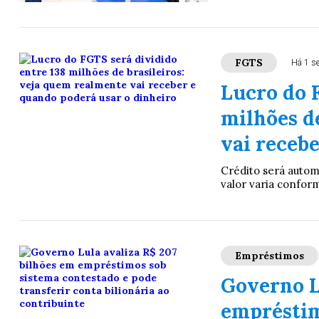
FGTS
Há 1 s
Lucro do 
milhões d
vai receb
Crédito será autom
valor varia confor
Empréstimos
Governo L
empréstim