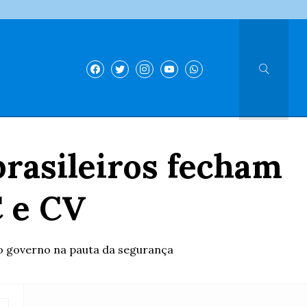
brasileiros fecham
C e CV
o governo na pauta da segurança