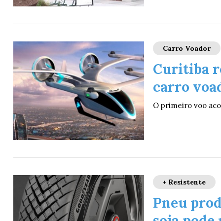
Carro Voador
Curitiba 
carro voa
O primeiro voo aco
+ Resistente
Pneu produ
soja pode