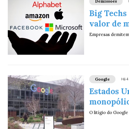
Demissões
Big Techs
valor de 
Empresas demitem 
Google
Há 4
Estados U
monopólio
O litígio do Googl