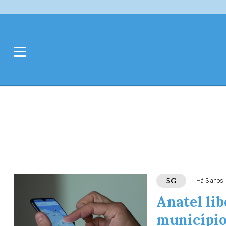
5G
Há 3 anos
Anatel lib
município