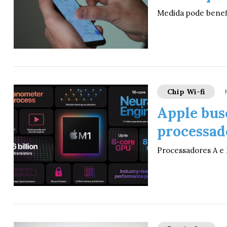
Medida pode benefi
Chip Wi-fi
Apple bus
processado
Processadores A e 