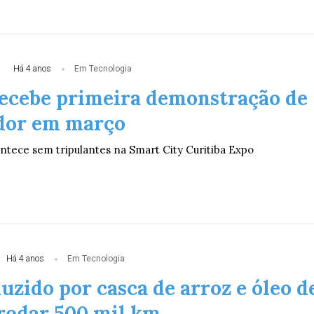
Há 4 anos
Em Tecnologia
recebe primeira demonstração de
dor em março
ntece sem tripulantes na Smart City Curitiba Expo
Há 4 anos
Em Tecnologia
zido por casca de arroz e óleo d
 rodar 500 mil km