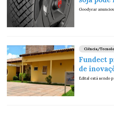
Goodyear anunciou
Ciência/Tecnolo
Fundect pr
de inovaç
Edital está sendo p