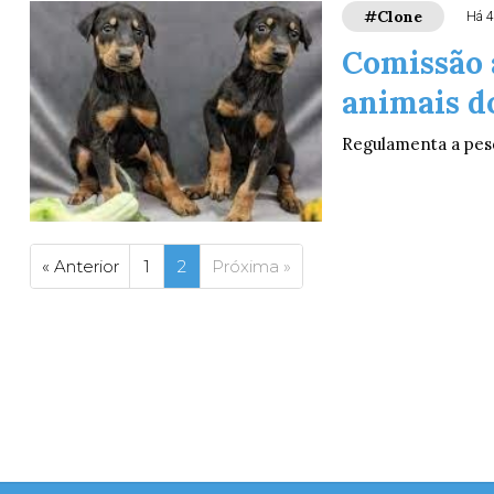
#Clone
Há 4
Comissão 
animais d
Regulamenta a pesq
« Anterior
1
2
Próxima »