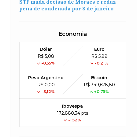
STF muda decisão de Moraes e reduz
pena de condenada por 8 de janeiro
Economia
Dólar
Euro
R$ 5,08
R$ 5,88
-0,55%
-0,21%
Peso Argentino
Bitcoin
R$ 0,00
R$ 349,628,80
-3,12%
+0,75%
Ibovespa
172,880,34 pts
-1.52%