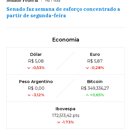
Senado Federal
Há 1 hora
Senado faz semana de esforço concentrado a
partir de segunda-feira
Economia
Dólar
Euro
R$ 5,08
R$ 5,87
-0,53%
-0,28%
Peso Argentino
Bitcoin
R$ 0,00
R$ 349,336,27
-3,12%
+0,65%
Ibovespa
172,513,42 pts
-1.73%