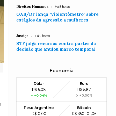
Direitos Humanos
Há 8 horas
OAB/DF lança "violentômetro" sobre
estágios da agressão a mulheres
Justiça
Há 9 horas
STF julga recursos contra partes da
decisão que anulou marco temporal
Economia
Dólar
Euro
R$ 5,08
R$ 5,87
+0,04%
+0,00%
s
Peso Argentino
Bitcoin
R$ 0,00
R$ 350,101,06