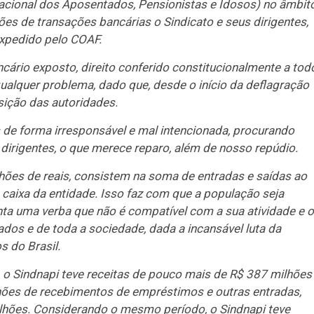
 Nacional dos Aposentados, Pensionistas e Idosos) no âmbit
s de transações bancárias o Sindicato e seus dirigentes,
 expedido pelo COAF.
ancário exposto, direito conferido constitucionalmente a tod
qualquer problema, dado que, desde o início da deflagração
ição das autoridades.
de forma irresponsável e mal intencionada, procurando
 dirigentes, o que merece reparo, além de nosso repúdio.
hões de reais, consistem na soma de entradas e saídas ao
de caixa da entidade. Isso faz com que a população seja
nta uma verba que não é compatível com a sua atividade e 
dos e de toda a sociedade, dada a incansável luta da
 do Brasil.
, o Sindnapi teve receitas de pouco mais de R$ 387 milhões
hões de recebimentos de empréstimos e outras entradas,
ilhões. Considerando o mesmo período, o Sindnapi teve