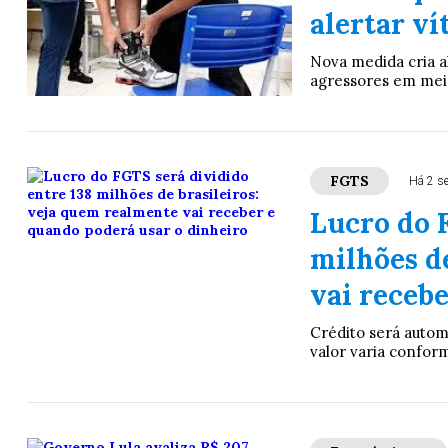
alertar v
Nova medida cria a
agressores em meio
FGTS
Há 2 s
Lucro do 
milhões d
vai receb
Crédito será autom
valor varia confor