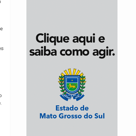
m
 e
es
o
.