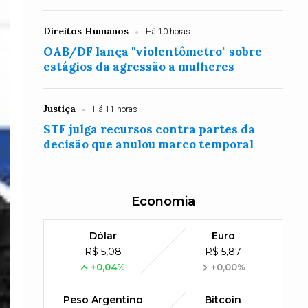
Direitos Humanos
Há 10 horas
OAB/DF lança "violentômetro" sobre
estágios da agressão a mulheres
Justiça
Há 11 horas
STF julga recursos contra partes da
decisão que anulou marco temporal
Economia
Dólar
Euro
R$ 5,08
R$ 5,87
+0,04%
+0,00%
Peso Argentino
Bitcoin