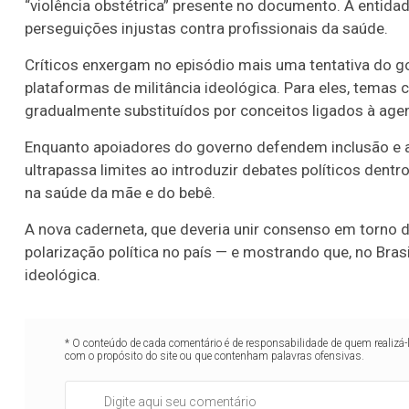
“violência obstétrica” presente no documento. A entida
perseguições injustas contra profissionais da saúde.
Críticos enxergam no episódio mais uma tentativa do g
plataformas de militância ideológica. Para eles, temas
gradualmente substituídos por conceitos ligados à agen
Enquanto apoiadores do governo defendem inclusão e a
ultrapassa limites ao introduzir debates políticos dent
na saúde da mãe e do bebê.
A nova caderneta, que deveria unir consenso em torno 
polarização política no país — e mostrando que, no Brasi
ideológica.
* O conteúdo de cada comentário é de responsabilidade de quem realizá-
com o propósito do site ou que contenham palavras ofensivas.