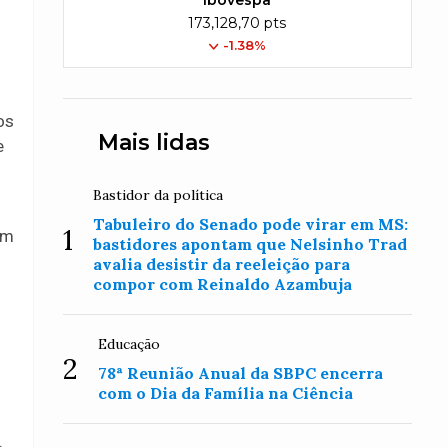
Ibovespa
173,128,70 pts
-1.38%
os
Mais lidas
e
Bastidor da política
Tabuleiro do Senado pode virar em MS:
1
em
bastidores apontam que Nelsinho Trad
avalia desistir da reeleição para
compor com Reinaldo Azambuja
Educação
2
78ª Reunião Anual da SBPC encerra
com o Dia da Família na Ciência
.