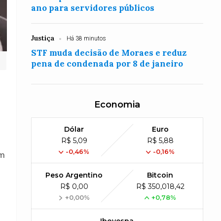
ano para servidores públicos
Justiça
Há 38 minutos
STF muda decisão de Moraes e reduz
pena de condenada por 8 de janeiro
Economia
Dólar
Euro
R$ 5,09
R$ 5,88
-0,46%
-0,16%
um
Peso Argentino
Bitcoin
R$ 0,00
R$ 350,018,42
+0,00%
+0,78%