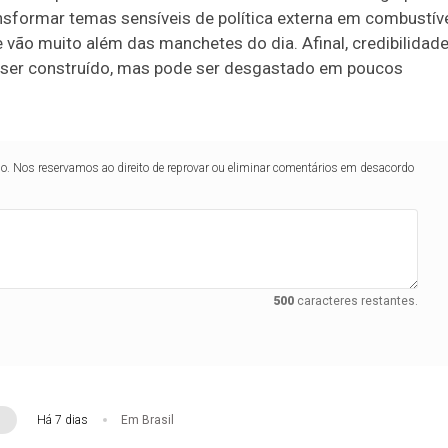
ansformar temas sensíveis de política externa em combustív
e vão muito além das manchetes do dia. Afinal, credibilidad
 ser construído, mas pode ser desgastado em poucos
lo. Nos reservamos ao direito de reprovar ou eliminar comentários em desacordo
500
caracteres restantes.
Há 7 dias
Em Brasil