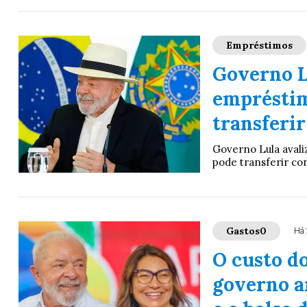
Empréstimos
Governo L
empréstim
transferir
Governo Lula avali
pode transferir con
Gastos0
Há 
O custo do
governo a