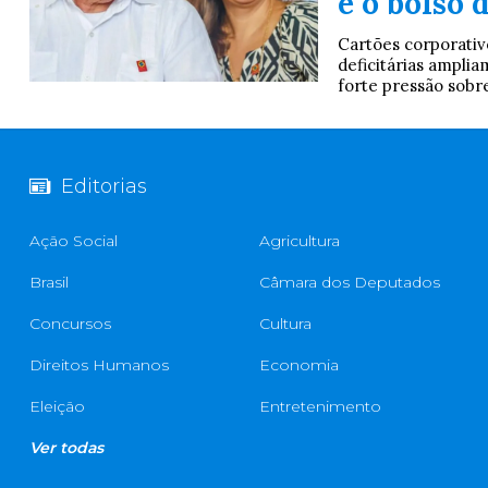
e o bolso 
Cartões corporativo
deficitárias ampl
forte pressão sobre
Editorias
Ação Social
Agricultura
Brasil
Câmara dos Deputados
Concursos
Cultura
Direitos Humanos
Economia
Eleição
Entretenimento
Ver todas