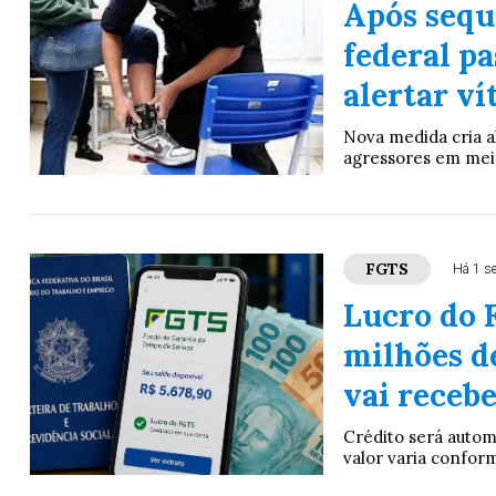
Após sequ
federal pa
alertar v
Nova medida cria a
agressores em meio
FGTS
Há 1 s
Lucro do 
milhões d
vai receb
Crédito será autom
valor varia confor