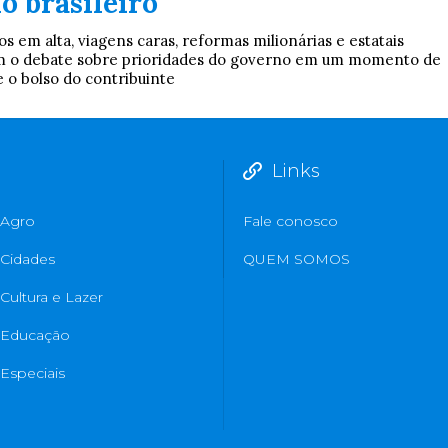
do brasileiro
s em alta, viagens caras, reformas milionárias e estatais
iam o debate sobre prioridades do governo em um momento de
 o bolso do contribuinte
Links
Agro
Fale conosco
Cidades
QUEM SOMOS
Cultura e Lazer
Educação
Especiais